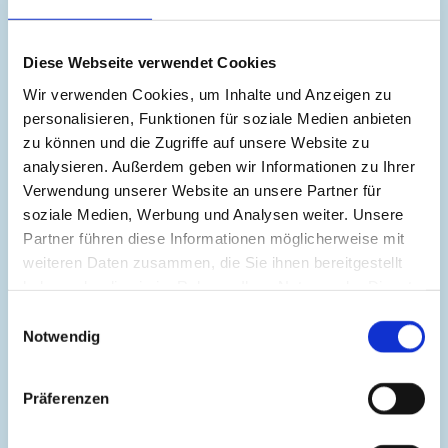
ist spätestens drei Wochen nach Erhalt der Kündigung
beim Arbeitsgericht einzureichen. Sie werden daher
Diese Webseite verwendet Cookies
nach Erhalt einer Kündigung kurzfristig bei einem
unserer beiden Fachanwälte für Arbeitsrecht einen
Wir verwenden Cookies, um Inhalte und Anzeigen zu
ersten Termin zur Beratung der Angelegenheit
personalisieren, Funktionen für soziale Medien anbieten
erhalten. Wir werden gemeinsam mit Ihnen eine
zu können und die Zugriffe auf unsere Website zu
interessen- und sachgerechte Lösung erarbeiten und
analysieren. Außerdem geben wir Informationen zu Ihrer
Verwendung unserer Website an unsere Partner für
dabei prüfen, ob es für Sie günstiger ist, eine
soziale Medien, Werbung und Analysen weiter. Unsere
außergerichtliche Lösung zu finden oder den
Partner führen diese Informationen möglicherweise mit
gerichtlichen Weg zu beschreiten. Rufen Sie uns an,
weiteren Daten zusammen, die Sie ihnen bereitgestellt
auch wenn Sie nicht rechtsschutzversichert sind.
haben oder die sie im Rahmen Ihrer Nutzung der Dienste
Oftmals besteht die Möglichkeit, Beratungs- oder
gesammelt haben.
Prozesskostenhilfe in Anspruch zu nehmen. Auch diese
Einwilligungsauswahl
Notwendig
Fragen werden wir mit Ihnen im Erstgespräch klären,
bevor für Sie unüberschaubare Kosten entstehen.
Präferenzen