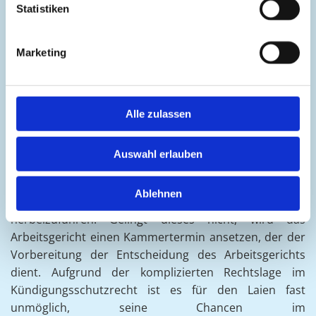
Statistiken
Wie eine Kündigungsschutzklage
funktioniert
Marketing
Gegen eine Kündigung können Sie in der Regel vor dem
Arbeitsgericht erfolgreich nur dann vorgehen, wenn
Alle zulassen
die Klage innerhalb von drei Wochen nach Zugang der
Kündigung eingelegt worden ist. Nach Eingang der
Auswahl erlauben
Klage beraumt das Arbeitsgericht kurzfristig einen
sogenannten Gütetermin an. Dieser Termin dient dem
Ablehnen
Versuch, eine gütliche Einigung der Parteien
herbeizuführen. Gelingt dieses nicht, wird das
Arbeitsgericht einen Kammertermin ansetzen, der der
Vorbereitung der Entscheidung des Arbeitsgerichts
dient. Aufgrund der komplizierten Rechtslage im
Kündigungsschutzrecht ist es für den Laien fast
unmöglich, seine Chancen im