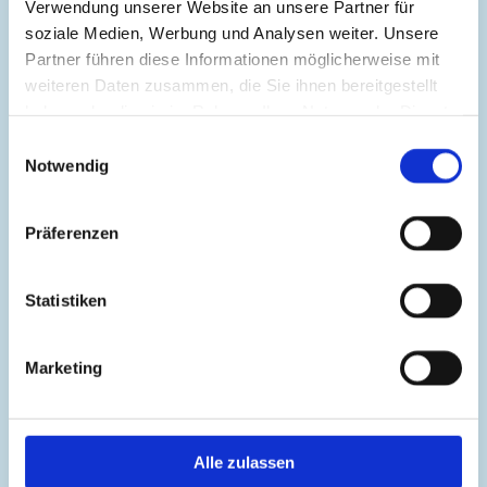
Verwendung unserer Website an unsere Partner für
zuverlässigen Mitarbeiterinnen.
soziale Medien, Werbung und Analysen weiter. Unsere
Partner führen diese Informationen möglicherweise mit
Mehr erfahren
weiteren Daten zusammen, die Sie ihnen bereitgestellt
haben oder die sie im Rahmen Ihrer Nutzung der Dienste
gesammelt haben.
Einwilligungsauswahl
Notwendig
Präferenzen
Statistiken
Rechtsgebiete
Marketing
Wir vertreten und unterstützen Sie als
Fachanwälte bzw. Rechtsanwälte in vielen
Alle zulassen
Rechtsgebieten.