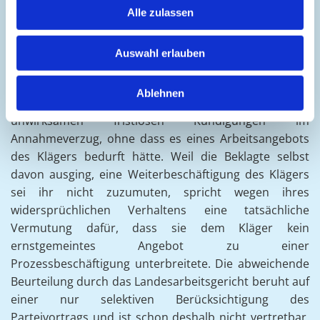
nicht angenommen habe. Der Kläger sei deshalb nicht
Alle zulassen
leistungswillig iSd. § 297 BGB gewesen.
Auswahl erlauben
Die vom Fünften Senat des Bundesarbeitsgerichts
nachträglich zugelassene Revision des Klägers war
Ablehnen
erfolgreich. Die Beklagte befand sich aufgrund ihrer
unwirksamen fristlosen Kündigungen im
Annahmeverzug, ohne dass es eines Arbeitsangebots
des Klägers bedurft hätte. Weil die Beklagte selbst
davon ausging, eine Weiterbeschäftigung des Klägers
sei ihr nicht zuzumuten, spricht wegen ihres
widersprüchlichen Verhaltens eine tatsächliche
Vermutung dafür, dass sie dem Kläger kein
ernstgemeintes Angebot zu einer
Prozessbeschäftigung unterbreitete. Die abweichende
Beurteilung durch das Landesarbeitsgericht beruht auf
einer nur selektiven Berücksichtigung des
Parteivortrags und ist schon deshalb nicht vertretbar.