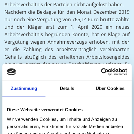
Arbeitsverhältnis der Parteien nicht aufgelöst haben.
Nachdem die Beklagte für den Monat Dezember 2019
nur noch eine Vergütung von 765,14 Euro brutto zahlte
und der Kläger erst zum 1. April 2020 ein neues
Arbeitsverhältnis begründen konnte, hat er Klage auf
Vergütung wegen Annahmeverzugs erhoben, mit der
er die Zahlung des arbeitsvertraglich vereinbarten
Gehalts abzüglich des erhaltenen Arbeitslosengeldes
bis zum Antritt der neuen Beschäftigung verlangt. Er
hat gemeint, die Beklagte habe sich im Streitzeitraum
aufgrund ihrer unwirksamen Kündigungen im
Annahmeverzug befunden. Eine Weiterbeschäftigung
Zustimmung
Details
Über Cookies
bei der Beklagten zu geänderten oder auch den
ursprünglichen Arbeitsbedingungen sei ihm, sofern die
Beklagte dies überhaupt ernsthaft angeboten habe,
Diese Webseite verwendet Cookies
nicht zuzumuten gewesen. Die Beklagte habe ihm zur
Wir verwenden Cookies, um Inhalte und Anzeigen zu
Begründung ihrer fristlosen Kündigungen in
personalisieren, Funktionen für soziale Medien anbieten
umfangreichen Ausführungen zu Unrecht
zu können und die Zugriffe auf unsere Website zu